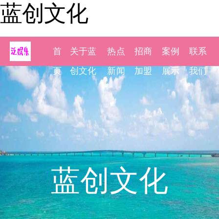
蓝创文化
首
关于蓝
热点
招商
案例
联系
页
创文化
新闻
加盟
展示
我们
蓝创文化