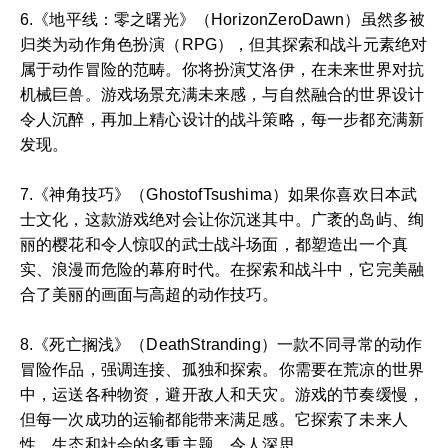
6.《地平线：零之曙光》（HorizonZeroDawn）虽然多被
归类为动作角色扮演（RPG），但其探索和战斗元素绝对
属于动作冒险的范畴。你将扮演艾洛伊，在未来世界对抗
机械巨兽。游戏场景充满未来感，与自然融合的世界设计
令人沉醉，再加上精心设计的战斗策略，每一步都充满新
发现。
7.《神角技巧》（GhostofTsushima）如果你喜欢日本武
士文化，这款游戏绝对会让你沉迷其中。广袤的岛屿、绚
丽的樱花和令人惊叹的武士战斗场面，都塑造出一个真
实、浪漫而危险的幕府时代。在探索和战斗中，它完美融
合了美丽的画面与高超的动作技巧。
8.《死亡搁浅》（DeathStranding）一款不同寻常的动作
冒险作品，强调连接、孤独和探索。你需要在荒凉的世界
中，运送各种物资，避开敌人和天灾。游戏的节奏缓慢，
但每一次成功的运输都能带来满足感。它探索了未来人
性、生态和社会的多重主题，令人深思。