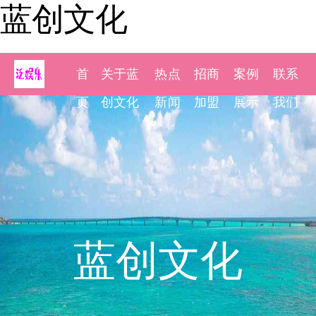
蓝创文化
首
关于蓝
热点
招商
案例
联系
页
创文化
新闻
加盟
展示
我们
蓝创文化