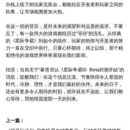
办线上线下的玩家见面会，都能拉近开发者和玩家之间的
距离，让市场氛围更加火热。
在这一切的背后，是对未来的渴望和对品质的追求。不要
忘了，每一款伟大的游戏都经历过“等待”的洗礼。从经典
的《星际争霸》到如今的续作，玩家的热情与开发者的努
力一直在交织中前行。只要心怀期待，持之以恒，那个精
彩绝伦的游戏世界终将展现在我们面前。
结语：当前关于“暴雪否认《星际争霸II》Beta封测开始”的
消息，提醒我们：在这个信息泛滥、节奏快得令人窒息的
时代，冷静、理性，才是我们最好的伙伴。未来的日子，
还会有更多令人期待的时刻，或许就在不远处。让我们耐
心等待，用热情迎接那一天的到来。
上一篇：