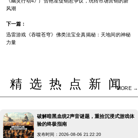
《幽灵行动4》广告艳星促销惹争议，玩转市场营销的新
风潮
下一篇：
迅雷游戏《吞噬苍穹》佛类法宝全真揭秘：天地间的神秘
力量
精选热点新闻
MORE →
破解暗黑血统2声音谜题，重拾沉浸式游戏体
验的终极指南
发布时间：2026-08-06 21:22:20