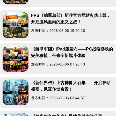
FPS《德军总部》新作官方网站火热上线，
开启腥风血雨的正义之战！
发布时间：2026-08-06 15:20:16
《装甲军团》iPad版发布——PC战略游戏的
完美移植，带来全新战斗体验
发布时间：2026-08-06 07:26:40
《新仙界传》上古神兽大召集——开启神话
盛宴，见证传世奇景！
发布时间：2026-08-06 03:44:57