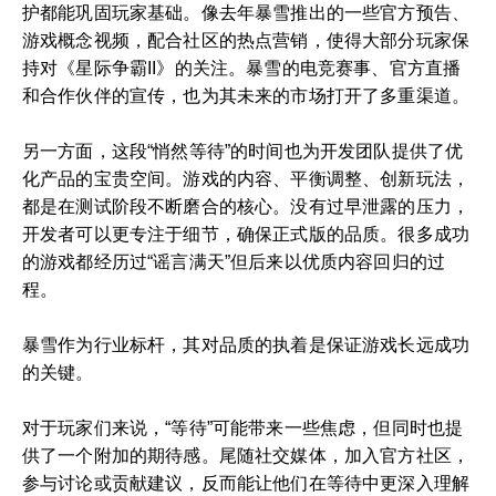
护都能巩固玩家基础。像去年暴雪推出的一些官方预告、
游戏概念视频，配合社区的热点营销，使得大部分玩家保
持对《星际争霸II》的关注。暴雪的电竞赛事、官方直播
和合作伙伴的宣传，也为其未来的市场打开了多重渠道。
另一方面，这段“悄然等待”的时间也为开发团队提供了优
化产品的宝贵空间。游戏的内容、平衡调整、创新玩法，
都是在测试阶段不断磨合的核心。没有过早泄露的压力，
开发者可以更专注于细节，确保正式版的品质。很多成功
的游戏都经历过“谣言满天”但后来以优质内容回归的过
程。
暴雪作为行业标杆，其对品质的执着是保证游戏长远成功
的关键。
对于玩家们来说，“等待”可能带来一些焦虑，但同时也提
供了一个附加的期待感。尾随社交媒体，加入官方社区，
参与讨论或贡献建议，反而能让他们在等待中更深入理解