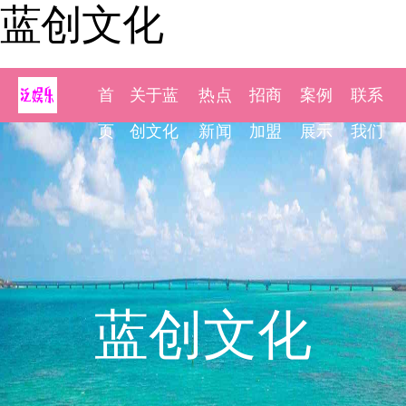
蓝创文化
首
关于蓝
热点
招商
案例
联系
页
创文化
新闻
加盟
展示
我们
蓝创文化