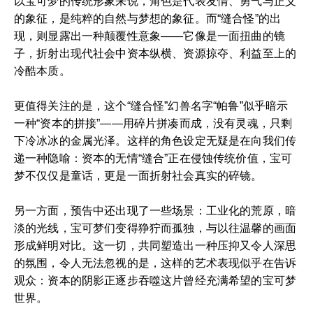
以宝可梦的传统形象来说，角色是代表友情、勇气与正义
的象征，是纯粹的自然与梦想的象征。而“缝合怪”的出
现，则显露出一种颠覆性意象——它像是一面扭曲的镜
子，折射出现代社会中资本纵横、资源掠夺、利益至上的
冷酷本质。
更值得关注的是，这个“缝合怪”幻兽名字“帕鲁”似乎暗示
一种“资本的拼接”——用碎片拼凑而成，没有灵魂，只剩
下冷冰冰的金属光泽。这样的角色设定无疑是在向我们传
递一种隐喻：资本的无情“缝合”正在侵蚀传统价值，宝可
梦不仅仅是童话，更是一面折射社会真实的碎镜。
另一方面，预告中还出现了一些场景：工业化的荒原，暗
淡的光线，宝可梦们变得狰狞而孤独，与以往温馨的画面
形成鲜明对比。这一切，共同塑造出一种压抑又令人深思
的氛围，令人无法忽视的是，这样的艺术表现似乎在告诉
观众：资本的阴影正逐步吞噬这片曾经充满希望的宝可梦
世界。